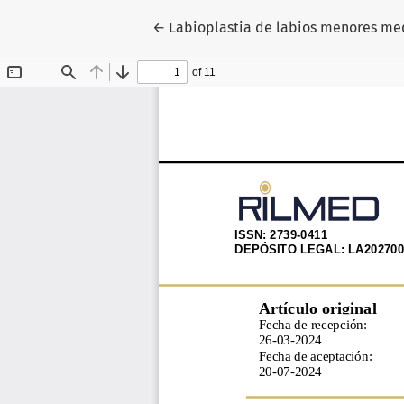
Volver a los detalles del artículo
←
Labioplastia de labios menores med