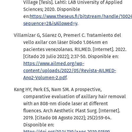
Village [Tesis]. Lahti: LAB University of Applied
Sciences; 2020. Disponible
en:
https://www.theseus.fi/bitstream/handle/100
sequence=2&isAllowed=y
.
Villamizar G, Súarez O, Premerl C. Tratamiento del
vello axilar con láser Diodo 1.064nm en
pacientes venezolanas. RILMED. [Internet]. 2022.
[Citado 20 Julio 2022]; 2:37-50. Disponible en:
https://www.ailmed.org/wp-
content/uploads/2022/05/Revista-AILMED-
Ano2-Volumen-2.pdf
.
Kang HY, Park ES, Nam SM. A prospective,
comparative evaluation of axillary hair removal
with an 808-nm diode laser at different
fluences. Arch Aesthetic Plast Surg. [Internet].
2019. [Citado 08 Agosto 2022]; 25(2):59-64.
Disponible en:
https://doi.org/10.14730/aaps.2019.01599
.