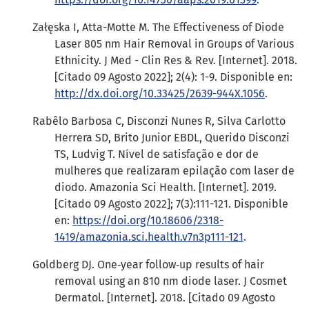
Załęska I, Atta-Motte M. The Effectiveness of Diode
Laser 805 nm Hair Removal in Groups of Various
Ethnicity. J Med - Clin Res & Rev. [Internet]. 2018.
[Citado 09 Agosto 2022]; 2(4): 1-9. Disponible en:
http://dx.doi.org/10.33425/2639-944X.1056
.
Rabêlo Barbosa C, Disconzi Nunes R, Silva Carlotto
Herrera SD, Brito Junior EBDL, Querido Disconzi
TS, Ludvig T. Nível de satisfação e dor de
mulheres que realizaram epilação com laser de
diodo. Amazonia Sci Health. [Internet]. 2019.
[Citado 09 Agosto 2022]; 7(3):111-121. Disponible
en:
https://doi.org/10.18606/2318-
1419/amazonia.sci.health.v7n3p111-121
.
Goldberg DJ. One‐year follow‐up results of hair
removal using an 810 nm diode laser. J Cosmet
Dermatol. [Internet]. 2018. [Citado 09 Agosto