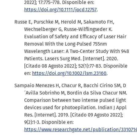
2022]; 17:775–778. Disponible en:
https://doi.org/10.1111/jocd.12757
.
Russe E, Purschke M, Herold M, Sakamoto FH,
Wechselberger G, Russe‐Wilflingseder K.
Evaluation of Safety and Efficacy of Laser Hair
Removal With the Long‐Pulsed 755nm
Wavelength Laser: A Two‐Center Study With 948
Patients. Lasers Surg Med. [Internet]. 2020.
[Citado 08 Agosto 2022]; 52(1):77-83. Disponible
en:
https://doi.org/10.1002/lsm.23160
.
Sampaio Menezes H, Chacur R, Bacchi Cirino SM, D
´Avilla Sobrinho M, Bordin da Silva Chacur NM.
Comparison between two intense pulsed light
devices used for photoepilation. Indian J Appl
Res. [Internet]. 2019. [Citado 09 Agosto 2022];
9(2):1-3. Disponible en:
https://www.researchgate.net/publication/331071