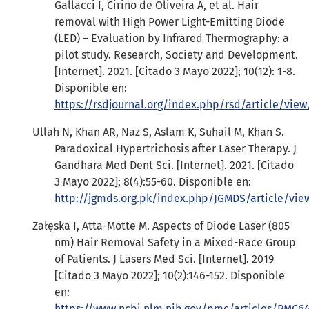
Gallacci I, Cirino de Oliveira A, et al. Hair
removal with High Power Light-Emitting Diode
(LED) – Evaluation by Infrared Thermography: a
pilot study. Research, Society and Development.
[Internet]. 2021. [Citado 3 Mayo 2022]; 10(12): 1-8.
Disponible en:
https://rsdjournal.org/index.php/rsd/article/view
Ullah N, Khan AR, Naz S, Aslam K, Suhail M, Khan S.
Paradoxical Hypertrichosis after Laser Therapy. J
Gandhara Med Dent Sci. [Internet]. 2021. [Citado
3 Mayo 2022]; 8(4):55-60. Disponible en:
http://jgmds.org.pk/index.php/JGMDS/article/vie
Załęska I, Atta-Motte M. Aspects of Diode Laser (805
nm) Hair Removal Safety in a Mixed-Race Group
of Patients. J Lasers Med Sci. [Internet]. 2019
[Citado 3 Mayo 2022]; 10(2):146-152. Disponible
en:
https://www.ncbi.nlm.nih.gov/pmc/articles/PMC6