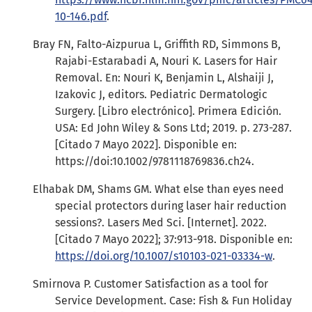
10-146.pdf
.
Bray FN, Falto-Aizpurua L, Griffith RD, Simmons B,
Rajabi-Estarabadi A, Nouri K. Lasers for Hair
Removal. En: Nouri K, Benjamin L, Alshaiji J,
Izakovic J, editors. Pediatric Dermatologic
Surgery. [Libro electrónico]. Primera Edición.
USA: Ed John Wiley & Sons Ltd; 2019. p. 273-287.
[Citado 7 Mayo 2022]. Disponible en:
https://doi:10.1002/9781118769836.ch24.
Elhabak DM, Shams GM. What else than eyes need
special protectors during laser hair reduction
sessions?. Lasers Med Sci. [Internet]. 2022.
[Citado 7 Mayo 2022]; 37:913-918. Disponible en:
https://doi.org/10.1007/s10103-021-03334-w
.
Smirnova P. Customer Satisfaction as a tool for
Service Development. Case: Fish & Fun Holiday