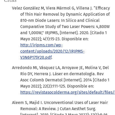
Velez González M, Viera Mármol G, Villena J. “Efficacy
of Thin Hair Removal by Dynamic Application of
810-nm Diode Lasers: In Silico and Clinical
Comparative Study of Two Laser Powers: 4,800W
and 1,000W,” IRJPMS, [Internet]. 2020. [Citado 1
Mayo 2022]; 4(1):15-23. Disponible en:
http://irjpms.com/wp-
content/uploads/2020/12/IRJPMS-
V3N6P175Y20.pdf
.
Arredondo MI, Vásquez LA, Arroyave JE, Molina V, Del
Río DY, Herrera J. Láser en dermatología. Rev
Asoc Colomb Dermatol [Internet]. 2014 [Citado 1
Mayo 2022]; 22(2):111-125. Disponible en:
https://revistasocolderma.org/sites/default/files
Aleem S, Majid I. Unconventional Uses of Laser Hair
Removal: A Review. J Cutan Aesthet Surg.
[Internet]. 2019. [Citado 3 Mayo 2022]; 12(1):8-16.